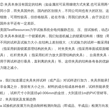
②.夹具本身没有固定的结构（如金属丝可采用缠绕方式夹紧,也可采用
同小异，而夹具国外的、国内的区别很大，不同公司间也有大的区别。这主
细致，可用性较高，但价格较高，处在市场；而我们的夹具，由于涉足行
国外水平还有一定差距。
美国TestResources力学试验系统全电伺服静态拉、压、扭试验机
③.夹具本身就是一个锁紧机构，我们知道机械上的锁紧结构有：缧纹（
不同的试样及试验力大小,在结构上差别很大.（大试验力的试样一般采用
（指采用斜面锁紧原理结构的夹具）、对夹类夹具（指采用单面或双面螺
具）、杠杆类夹具（ 指采用杠杆力放大原理结构的夹具）、台肩类夹具
用于两试样进行垂具，直剥离的夹具）等。这些夹具的结构各有各的优缺
力随之减小。
a．我们知道通过夹具夹持试样（或产品）对试样进行加力，夹具所能承
非金属之分，形状有大小之分。材料的成分组成各种各样，试样所能承受的
机），试样尺寸小到直径φ0.006mm的金丝，大到直径1m的PVC管
2．夹具现状及发展趋势
a.试验机的发展方向是由制样检测向制品（即成品、半成品）检测方向发