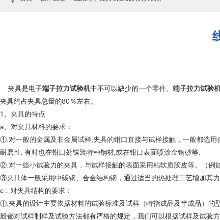
夹具是电子
端子拉力试验机
中不可以缺少的一个零件。
端子拉力试验
夹具约占夹具总量的80％左右。
1、夹具的特点
a、对夹具材料的要求：
①.对一般的金属及非金属试样,夹具的钳口直接与试样接触，一般都选
耐磨性. 有时也在钳口处镶装特种钢材,或在钳口表面喷涂金钢砂等.
②.对一些小试验力的夹具，与试样接触的表面采用粘软质胶皮等。（例
③夹具体一般采用中碳钢、合金结构钢，通过适当的热处理工艺增加其力
c．对夹具结构的要求：
①.夹具的设计主要依据材料的试验标准及试样（特指成品及半成品）的型状
般都对试样制样及试验方法都有严格的规定，我们可以根据试样及试验方