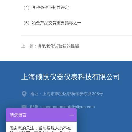
（4）各种条件下韧性评定
（5）冶金产品交货重要指标之一
上一篇：
臭氧老化试验箱的性能
上海倾技仪器仪表科技有限公司
地址：上海市奉贤区邬桥镇安东路208号
邮箱：zhongguoqingji@aliyun.com
请您留言
传真：021-67256880
感谢您的关注，当前客服人员不在