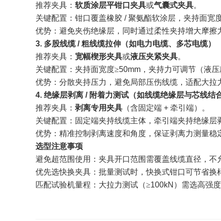
推荐夹具：
软质涂层平钳口夹具
或
气囊式夹具
。
关键配置：钳口覆盖橡胶
/
聚氨酯软涂层，夹持面宽
优势：避免夹伤绝缘层，同时通过柔性夹持增大摩擦
3.
多股线缆
/
粗线缆拉伸（如电力电缆、多芯电缆）
推荐夹具：
宽幅楔形夹具
或
液压夹紧夹具
。
关键配置：夹持面宽度
≥
50mm
，夹持力可调节（液压
优势：分散夹持压力，避免局部压伤线缆，适配大拉
4.
绝缘层剥离
/
附着力测试（如线缆绝缘层与芯线结
推荐夹具：
剥离专用夹具
（含固定端
+
牵引端）。
关键配置：固定端夹持线缆主体，牵引端夹持绝缘层
优势：精准控制剥离速度和角度，保证剥离力测量稳
选型注意事项
避免超范围使用：夹具开口范围需覆盖线缆直径，不
优先选快换夹具：批量测试时，快换式钳口可节省换
匹配试验机量程：大拉力测试（
≥
100kN
）需选高强度