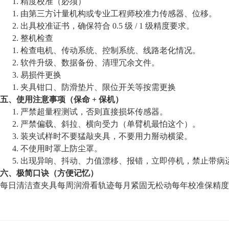
1.
精度校准（必须）
1.
由第三方计量机构或专业工程师校准力传感器、位移。
2.
出具校准证书，确保符合
0.5 级 / 1 级精度要求。
2.
整机检查
1.
检查电机、传动系统、控制系统、线路老化情况。
2.
软件升级、数据备份、清理冗余文件。
3.
易损件更换
1.
夹具钳口、防滑垫片、限位开关等按需更换
五、使用注意事项（保命
+ 保机）
1.
严禁超量程测试，否则直接损坏传感器。
2.
严禁偏载、斜拉、横向受力（单臂机最怕这个）。
3.
装夹试样时不要猛敲夹具，不要用力掰动横梁。
4.
不使用时罩上防尘罩。
5.
出现异响、抖动、力值漂移、报错，立即停机，禁止带病
六、极简口诀（方便记忆）
每日清洁查夹具每周润滑看轨迹每月紧固无松动每年校准保精度