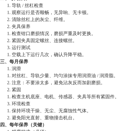
1.
导轨
/ 丝杠检查
1.
观察运行是否顺畅，无异响、无卡顿。
2.
清除丝杠上的灰尘、纤维。
2.
夹具保养
1.
检查钳口磨损情况，磨损严重及时更换。
2.
紧固夹具固定螺丝、连接螺丝。
3.
运行测试
1.
空载上下运行几次，确认升降平稳。
三、每月保养
1.
润滑
1.
对丝杠、导轨少量、均匀涂抹专用润滑油
/ 润滑脂。
2.
注意：不要涂太多，避免沾灰反而加剧磨损。
2.
紧固
1.
检查主机底座、电机、传感器、夹具等所有紧固件。
3.
环境检查
1.
保持环境干燥、无尘、无腐蚀性气体。
2.
避免阳光直射、重物撞击机台。
四、每年保养（关键）