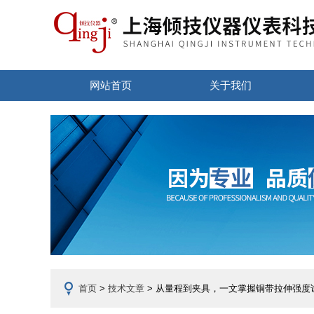
网站首页
关于我们
首页
>
技术文章
> 从量程到夹具，一文掌握铜带拉伸强度