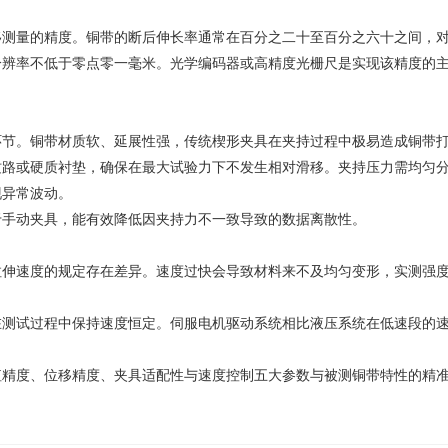
量的精度。铜带的断后伸长率通常在百分之二十至百分之六十之间，对
率不低于零点零一毫米。光学编码器或高精度光栅尺是实现该精度的主
。铜带材质软、延展性强，传统楔形夹具在夹持过程中极易造成铜带打
或硬质衬垫，确保在最大试验力下不发生相对滑移。夹持压力需均匀分
现异常波动。
手动夹具，能有效降低因夹持力不一致导致的数据离散性。
速度的规定存在差异。速度过快会导致材料来不及均匀变形，实测强度
试过程中保持速度恒定。伺服电机驱动系统相比液压系统在低速段的速
度、位移精度、夹具适配性与速度控制五大参数与被测铜带特性的精准
。