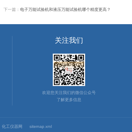
下一篇：
电子万能试验机和液压万能试验机哪个精度更高？
关注我们
欢迎您关注我们的微信公众号
了解更多信息
：
化工仪器网
sitemap.xml