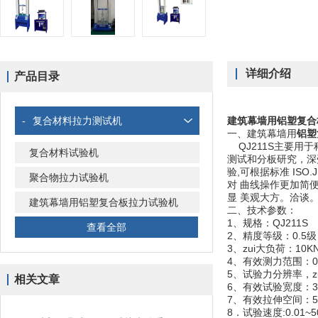
详细介绍
产品目录
-
复合材料拉力测试机
建筑幕墙用
铝塑复合
一、建筑幕墙用
铝塑
QJ211S
主要用于
复合材料试验机
测试和分板研究，深
验,可根据标准 ISO
聚合物拉力试验机
对 曲线操作更加简
显 美观大方。洽谈
建筑幕墙用铝塑复合板拉力试验机
二、技术参数：
1、规格：QJ211S
查看全部
2、精度等级：0.5级
3、zui大负荷：10
4、有效测力范围：0.02
5、试验力分辨率，z
相关文章
6、有效试验宽度：3
7、有效拉伸空间：50
8．试验速度:0.01~5