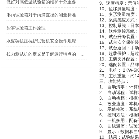
做好对高低温试验箱的维护十分重要
9、速度精度：示值的
10、位移测量精度：
11、变形测量精度：
淋雨试验箱对于雨滴直径的测量标准
12、采集感应方式
13、控制系统：日
盐雾试验箱工作原理
14、软件测控系统
15、试台升降装置
水泥砖抗压抗折试验机安全操作规程
16、试台安全保护
17、试台返回：手
18、超载保护：超过
拉力测试机的定义是了解运行特点的一个关键性工作
19、工装夹具配置
20、选配装置：品
21、电机： 2KW-5
23、主机重量：约14
三、
功能特点：
1、 自动清零：计
2、 自动返程：试
3、 自动换档：根
4、 改变速度：本
5、 示值校验：系
6、 控制方法：根
7、 一机多用：配
8、 曲线遍历：试
9、 显示：数据和
10、结果：试验结