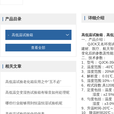
详细介绍
产品目录
-
高低温试验箱
高低温试验箱
，
高低
一、
产品介绍：
QJCK又名环境试
查看全部
建材、医疗、航天等
变化后的参数及性能
二、
技术参数：
1、型号： QJCK-35
相关文章
2、温度范围：-40℃
3、湿度范围：20%R
4、解析度： 0.01℃, 
5、湿度范围:10%～9
高低温试验老化箱应用之中“五不必”
6、程式段数:具120
7、定度包括：温度：
高低温交变湿热试验箱有噪音如何处理呢
湿度：±2.5%
8、匀度包括：温度 ：
哪些行业能够用到恒温恒湿试验机呢
湿度 ：±3.0%
9、升温时间-20℃～1
10、降温时间20℃～-
高低温试验箱的内箱保养