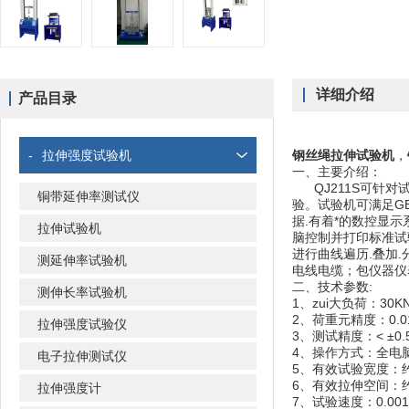
详细介绍
产品目录
-
拉伸强度试验机
钢丝绳拉伸试验机
，
一、
主要介绍：
QJ211S可针对
铜带延伸率测试仪
验。试验机可满足GB、
据.有着*的数控显
拉伸试验机
脑控制并打印标准试验
进行曲线遍历.叠加
测延伸率试验机
电线电缆；包仪器仪
二、
技术参数:
测伸长率试验机
1、zui大负荷：30K
2、荷重元精度：0.0
拉伸强度试验仪
3、测试精度：< ±0.
4、操作方式：全电脑控
电子拉伸测试仪
5、有效试验宽度：约
6、有效拉伸空间：约
拉伸强度计
7、试验速度：0.001~