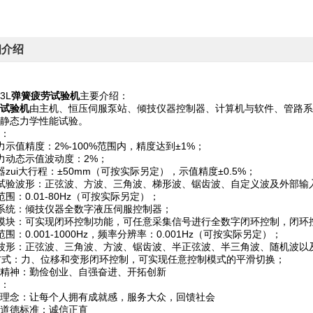
细介绍
3L
弹簧疲劳试验机
主要介绍：
试验机
由主机、恒压伺服泵站、倾技仪器控制器、计算机与软件、管路
静态力学性能试验。
：
力示值精度：2%-100%范围内，精度达到±1%；
力动态示值波动度：2%；
器zui大行程：±50mm（可按实际另定），示值精度±0.5%；
试验波形：正弦波、方波、三角波、梯形波、锯齿波、自定义波及外部输
范围：0.01-80Hz（可按实际另定）；
系统：倾技仪器全数字液压伺服控制器；
模块：可实现闭环控制功能，可任意采集信号进行全数字闭环控制，闭环控制
围：0.001-1000Hz，频率分辨率：0.001Hz（可按实际另定）；
波形：正弦波、三角波、方波、锯齿波、半正弦波、半三角波、随机波以
方式：力、位移和变形闭环控制，可实现任意控制模式的平滑切换；
精神：勤俭创业、自强奋进、开拓创新
：
理念：让每个人拥有成就感，服务大众，回馈社会
道德标准：诚信正直