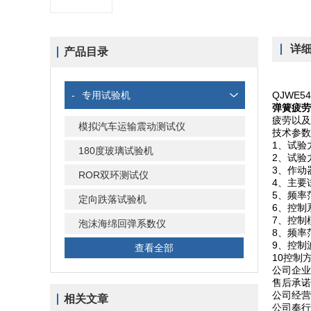
详
产品目录
-
专用试验机
QJWE54
弹簧疲劳
疲劳以及
模拟汽车运输震动测试仪
技术参数
1、试验
180度玻璃试验机
2、试验
3、作动
ROR双环测试仪
4、主要
5、频率
定向跌落试验机
6、控制
7、控制
泡沫海绵回弹系数仪
8、频率范
9、控制
查看全部
10控制
公司企业
售后承诺
公司经营
相关文章
公司奉行