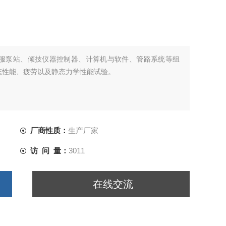
服泵站、倾技仪器控制器、计算机与软件、管路系统等组
态性能、疲劳以及静态力学性能试验。
厂商性质：
生产厂家
访 问 量：
3011
在线交流