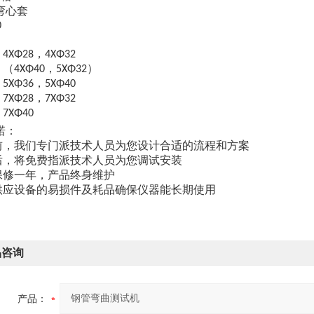
弯心套
0
，
，
4ΧΦ28
4ΧΦ32
，（
，
）
4ΧΦ40
5ΧΦ32
，
，
5ΧΦ36
5ΧΦ40
，
，
7ΧΦ28
7ΧΦ32
，
7ΧΦ40
诺：
前，我们专门派技术人员为您设计合适的流程和方案
后，将免费指派技术人员为您调试安装
保修一年，产品终身维护
供应设备的易损件及耗品确保仪器能长期使用
品咨询
产品：