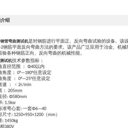
细介绍
是对钢筋进行平面正、反向弯曲试验的设备。该
1
钢管弯曲测试机
钢筋平面反向弯曲方法的要求。该产品广泛应用于冶金、机械
-2
检验各种钢筋正向、反向弯曲的机械性能。
技术参数指标：
测试机
曲直径范围
：
以内
Φ40
曲角度：
任意设定
0°—180°
曲角度
：
任意设定
0°—25°
转速
：
﹤
2r/min
离：
205mm
直径
: Φ580mm
率
: 1.5kw
标准弯心套
一套
:
Φ6—40
形尺寸
（
）
: 1250×950×1200
mm
量
: 1450kg
相
380V