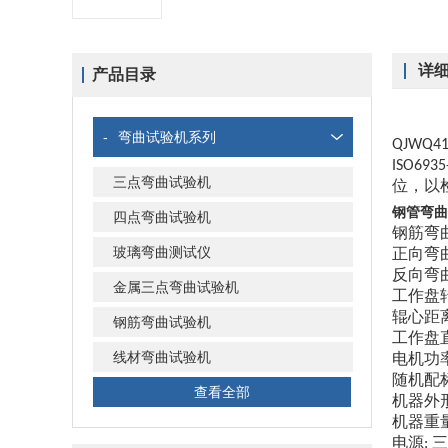
详
产品目录
-
弯曲试验机系列
QJWQ4
ISO6935
三点弯曲试验机
位，以
钢管弯曲
四点弯曲试验机
钢筋弯
玻璃弯曲测试仪
正向弯
反向弯
金属三点弯曲试验机
工作盘
辊心距
钢筋弯曲试验机
工作盘
线材弯曲试验机
电机功
随机配
查看全部
机器外
机器重
电源
三
: