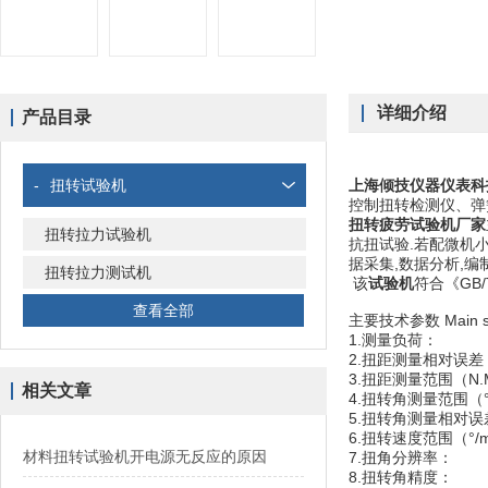
详细介绍
产品目录
-
扭转试验机
上海倾技仪器仪表科
控制扭转检测仪、弹
扭转疲劳试验机厂家
扭转拉力试验机
抗扭试验.若配微机
据采集,数据分析,
扭转拉力测试机
该
试验
机
符合《GB/
查看全部
主要技术参数 Main spec
1.测量负荷： zu
2.扭距测量相对误差（
3.扭距测量范围（N.
相关文章
4.扭转角测量范围（°
5.扭转角测量相对误差
6.扭转速度范围（°/m
材料扭转试验机开电源无反应的原因
7.扭角分辨率： ±
8.扭转角精度： 0