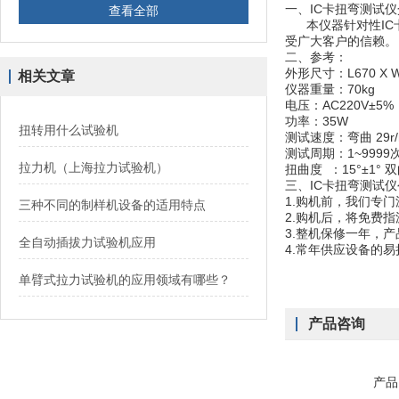
一、IC卡扭弯测试
查看全部
本仪器针对性IC卡
受广大客户的信赖。
二、
参考：
外形尺寸：L670 X W3
相关文章
仪器重量：70kg
电压：AC220V±5%
功率：35W
扭转用什么试验机
测试速度：弯曲 29r/
测试周期：1~9999
拉力机（上海拉力试验机）
扭曲度 ：15°±1° 
三、IC卡扭弯测试
1.购机前，我们专
三种不同的制样机设备的适用特点
2.购机后，将免费
3.整机保修一年，
全自动插拔力试验机应用
4.常年供应设备的
单臂式拉力试验机的应用领域有哪些？
产品咨询
产品