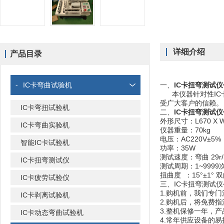
详细介绍
产品目录
-
IC卡弯曲试验机
一、
IC卡扭弯测试
本仪器针对性IC卡
受广大客户的信赖。
IC卡弯扭试验机
二、
IC卡扭弯测试
外形尺寸：L670 X W3
IC卡弯曲实验机
仪器重量：70kg
电压：AC220V±5%
智能IC卡试验机
功率：35W
测试速度：弯曲 29r/
IC卡扭弯测试仪
测试周期：1~9999
扭曲度 ：15°±1° 
IC卡疲劳试验仪
三、IC卡扭弯测试
1.购机前，我们专
IC卡剥离试验机
2.购机后，将免费
3.整机保修一年，
IC卡动态弯曲试验机
4.常年供应设备的