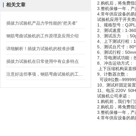
2.购机后，将免费
相关文章
3.整机保修一年，
4.常年供应设备的
试验机应用于开关类
插拔力试验机产品力学性能的“把关者”
1、规格型号：QJPL
2、测试速度：1-36
钢筋弯曲试验机的工作原理及应用介绍
3、测试压力 ：50g、
4、上下测试行程：1
5、测试台尺寸：80*
详细解析！插拔力试验机的校准步骤
6、测试行程：50m
7、导电测试功能：
插拔力试验机在日常使用中有众多特点
8、冲击运动方式：
上下压缩机构采直线
注意好这些事项，钢筋弯曲试验机的工作效率翻倍
9、计数器次数：
可设8位数--9999
10、测试杆固定装置
11、电压:220V 50H
试验机公司承诺：
1.购机前，我们专
2.购机后，将免费
3.整机保修一年，
4.常年供应设备的