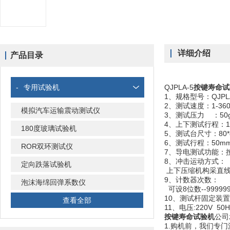
详细介绍
产品目录
-
专用试验机
QJPLA-5
按键寿命试
1、规格型号：QJPL
2、测试速度：1-36
模拟汽车运输震动测试仪
3、测试压力 ：50g、
4、上下测试行程：1
180度玻璃试验机
5、测试台尺寸：80*
6、测试行程：50m
ROR双环测试仪
7、导电测试功能：
8、冲击运动方式：
定向跌落试验机
上下压缩机构采直线
9、计数器次数：
泡沫海绵回弹系数仪
可设8位数--9999
10、测试杆固定装置
查看全部
11、电压:220V 50H
按键寿命试验机
公司
1.购机前，我们专