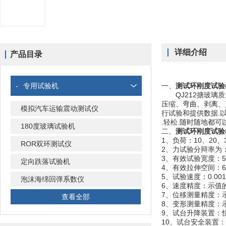
详细介绍
产品目录
-
专用试验机
一、
测试环刚度试验
QJ212搪玻璃质
压缩、弯曲、剥离、剪
模拟汽车运输震动测试仪
行试验和提供数据.以
.轻松.随时随地都可
180度玻璃试验机
二、
测试环刚度试验
1、负荷：10、20、3
ROR双环测试仪
2、力试验分辩率为：
3、有效试验宽度：5
定向跌落试验机
4、有效拉伸空间：60
5、试验速度：0.001
泡沫海绵回弹系数仪
6、速度精度：示值的
7、位移测量精度：示
查看全部
8、变形测量精度：示
9、试台升降装置：
10、试台安全装置