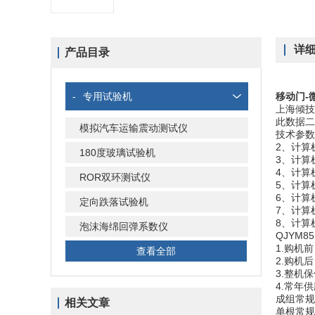
详
产品目录
-
专用试验机
移动门-
上海倾技Q
此数据二
模拟汽车运输震动测试仪
技术参数
2、计算
180度玻璃试验机
3、计算
4、计算
ROR双环测试仪
5、计算
6、计算
定向跌落试验机
7、计算
8、计算
泡沫海绵回弹系数仪
QJYM
1.购机
查看全部
2.购机
3.整机
4.常年
成组常规
相关文章
单根常规