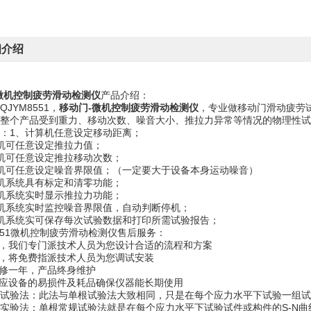
细介绍
微机控制疲劳滑动检测仪
产品介绍：
JYM8551，
移动门-微机控制疲劳滑动检测仪
，专业做移动门滑动疲劳
整个产品受到重力、移动次数、噪音大小、推拉力异常等情况的物理性试
：1、计算机任意设定移动距离；
机可任意设定推拉力值；
机可任意设定推拉移动次数；
机可任意设定噪音界限值；（一定要大于设备本身运动噪音）
机系统具有标定和清零功能；
机系统实时显示推拉力功能；
机系统实时监控噪音界限值，自动判断停机；
机系统实可保存每次试验数据和打印所需试验报告；
8551微机控制疲劳滑动检测仪售后服务：
前，我们专门派技术人员为您设计合适的流程和方案
后，将免费指派技术人员为您调试安装
保修一年，产品终身维护
供应设备的易损件及耗品确保仪器能长期使用
试验法：此法与单根试验法大致相同，只是在每个应力水平下试验一组试
实验法：单根常规试验法就是在每个应力水平下试验试件或构件的S-N曲