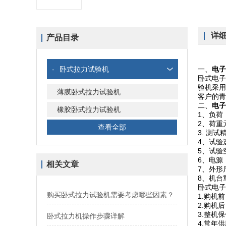
详
产品目录
-
卧式拉力试验机
一、
电子
卧式电子
验机采用
薄膜卧式拉力试验机
客户的青
二、
电子
橡胶卧式拉力试验机
1、负荷 
2、荷重元
查看全部
3. 测试精
4、试验速度
5、试验
6、电源 
相关文章
7、外形尺寸
8、机台重
卧式电子
购买卧式拉力试验机需要考虑哪些因素？
1.购机
2.购机
3.整机
卧式拉力机操作步骤详解
4.常年