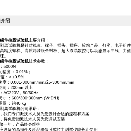
细介绍
组件拉脱试验机
主要介绍：
剥离试验机是针对线束、端子、插头、插座、胶粘产品、灯座、电子组件
高精度螺桿、高质烤漆板金封板、超大液晶数控可以动态显示曲线、力值
睐。
组件拉脱试验机
技术参数：
：5000N
精度 ：0.01%；
度：< ±0.5%
：0.001-300mm/min或5-300mm/min
空间：200mm以上
：AC220V，50/60Hz
 ：600*300*300mm (W*D*H)
量 ：约40 kg
剥离试验机公司承诺：
前，我们专门派技术人员为您设计合适的流程和方案
后，将免费指派技术人员为您调试安装
保修一年，产品终身维护
供应设备的易损件及耗品确保卧式拉力测试仪能长期使用