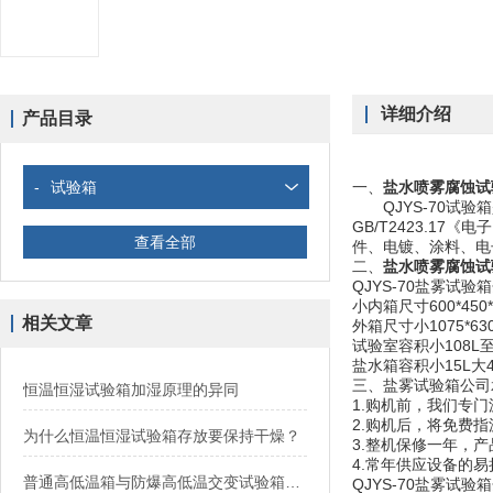
详细介绍
产品目录
-
试验箱
一、
盐水喷雾腐蚀试
QJYS-70试验
GB/T2423.
查看全部
件、电镀、涂料、电
二、
盐水喷雾腐蚀试
QJYS-70盐雾试
小内箱尺寸600*450*4
相关文章
外箱尺寸小1075*630*
试验室容积小108L至
盐水箱容积小15L大4
三、盐雾试验箱公司
恒温恒湿试验箱加湿原理的异同
1.购机前，我们专
2.购机后，将免费
为什么恒温恒湿试验箱存放要保持干燥？
3.整机保修一年，
4.常年供应设备的
普通高低温箱与防爆高低温交变试验箱之间的区别
QJYS-70盐雾试