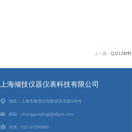
上一篇：
QJ212材
上海倾技仪器仪表科技有限公司
地址：上海市奉贤区邬桥镇安东路208号
邮箱：zhongguoqingji@aliyun.com
传真：021-67256880