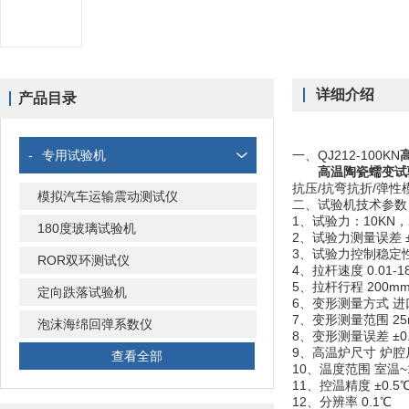
详细介绍
产品目录
-
专用试验机
一、QJ212-100KN
高温陶瓷蠕变试
抗压/抗弯抗折/弹
模拟汽车运输震动测试仪
二、试验机技术参数
1、试验力：10KN，2
180度玻璃试验机
2、试验力测量误差 ±
3、试验力控制稳定性
ROR双环测试仪
4、拉杆速度 0.01-1
5、拉杆行程 200m
定向跌落试验机
6、变形测量方式 
7、变形测量范围 2
泡沫海绵回弹系数仪
8、变形测量误差 ±0
9、高温炉尺寸 炉腔
查看全部
10、温度范围 室温~
11、控温精度 ±0.5
12、分辨率 0.1℃