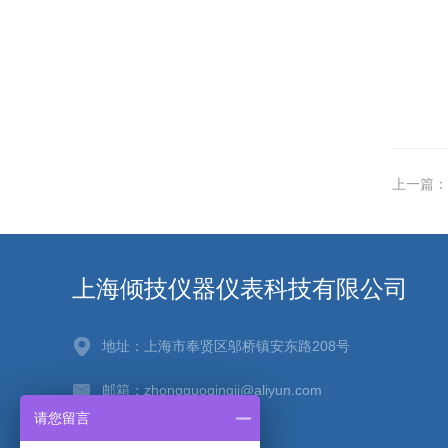
上一篇：
上海倾技仪器仪表科技有限公司
地址：上海市奉贤区邬桥镇安东路208号
邮箱：zhongguoqingji@aliyun.com
请您留言
传真：021-67256880