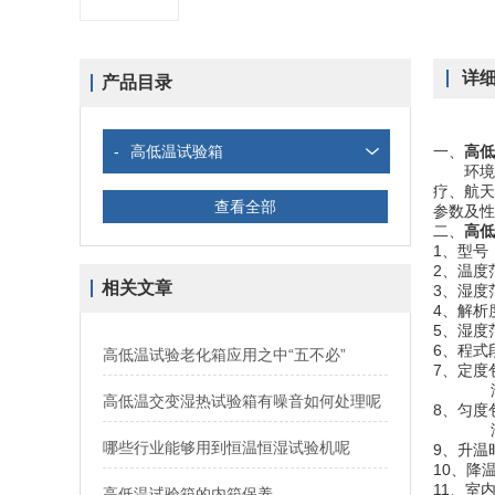
详
产品目录
-
高低温试验箱
一、
高低
环境试
疗、航天
查看全部
参数及性
二、
高低
1、型号：
2、温度范
相关文章
3、湿度范
4、解析度：
5、湿度范
6、程式
高低温试验老化箱应用之中“五不必”
7、定度
湿度：
高低温交变湿热试验箱有噪音如何处理呢
8、匀度包
湿度 
哪些行业能够用到恒温恒湿试验机呢
9、升温时
10、降温
11、室内
高低温试验箱的内箱保养