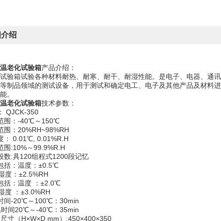
细介绍
温老化试验箱
产品介绍：
验箱试验各种材料耐热、耐寒、耐干、耐湿性能。是电子、电器、通讯
等制品领域的测试设备，用于测试和确定电工、电子及其他产品及材料进
能。
温老化试验箱
技术参数：
 QJCK-350
围：-40℃～150℃
围：20%RH~98%RH
 0.01℃, 0.01%R.H
围:10%～99.9%R.H
段数:具120组程式1200段记忆
包括：温度：±0.5℃
±2.5%RH
括：温度 ：±2.0℃
：±3.0%RH
间-20℃～100℃：30min
时间20℃～-40℃：35min
尺寸（H×W×D mm）:450×400×350