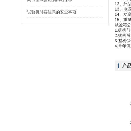
12、外型
13、电源
试验机时要注意的安全事项
14、功率
15、重量
试验箱公
1.购机
2.购机
3.整机
4.常年
产