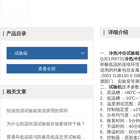
详细介绍
产品目录
-
试验箱
一、
冷热冲击试验箱
QJCLR8731
冷热冲
和极低温的连续环境
查看全部
适用的对象包括金属、
-2001 GJB15
测部门、实验室等测
二、
试验机
技术参数
相关文章
1、高温槽：+80℃~+
2、低温槽：-10℃~-7
3、温度测试范围：高温
4、控制稳定度：±2
恒温恒湿试验箱加湿原理的异同
5、分布均匀度：±2
6、恢复时间：5分钟
为什么恒温恒湿试验箱存放要保持干燥？
7、升温时间：40分
8、降温时间：60分
普通高低温箱与防爆高低温交变试验箱之间的区别
9、控制器：原裝進口