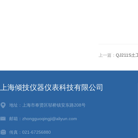
上一篇：
QJ211S
上海倾技仪器仪表科技有限公司
地址：上海市奉贤区邬桥镇安东路208号
邮箱：zhongguoqingji@aliyun.com
传真：021-67256880