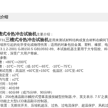
细介绍
槽式冷热冲击试验机
主要介绍：
三槽式冷热冲击试验机
731
是用来测试材料结构或复合材料在瞬间
缩所引起的化学变化或物理伤害；适用的对象包括金属、塑料、橡胶、电
423.1.2-2001 GJB150.5 GB10592-89。本试验机器主要
研究，深受广大用户青睐。
参数:
：+80℃~+200℃
：-10℃~-70℃（或-10℃~-65℃、-10℃~-75℃）
试范围：高温区 +60℃至+150℃ 低温区 -10℃至-40℃
稳定度：±2℃
均匀度：±2℃
时间：5分钟
时间：40分钟
时间：60分钟（或75分钟、90分钟）
器：256色液晶顯示觸控式瑩幕直接按鍵型控制器,中、英文表示. 7.5"之
功能之大型LCD液晶顯示控制器。
护装置：无熔丝开关、压缩机超压、过热、过电流保护、超温保护、风机