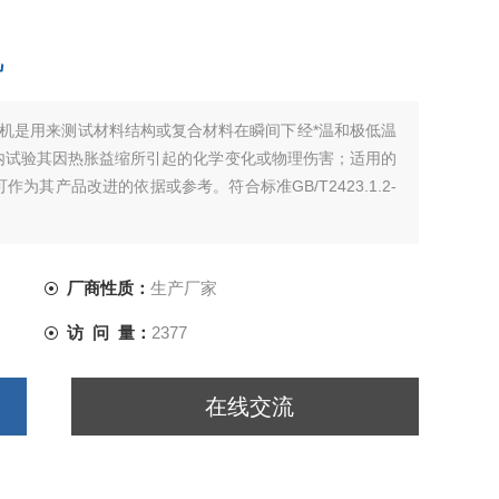
机
试验机是用来测试材料结构或复合材料在瞬间下经*温和极低温
内试验其因热胀益缩所引起的化学变化或物理伤害；适用的
其产品改进的依据或参考。符合标准GB/T2423.1.2-
厂商性质：
生产厂家
访 问 量：
2377
在线交流