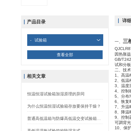
详
产品目录
-
试验箱
三
一、
QJCLR8
因热胀益
查看全部
GB/T2
试和分板
二、技术
1、高温槽
相关文章
2、低温槽
3、温度测
4、控制
恒温恒湿试验箱加湿原理的异同
5、分布
6、恢复
为什么恒温恒湿试验箱存放要保持干燥？
7、升温
8、降温
9、控制
普通高低温箱与防爆高低温交变试验箱之间的区别
可調背光
10、保
高低温湿热试验箱的除湿方式