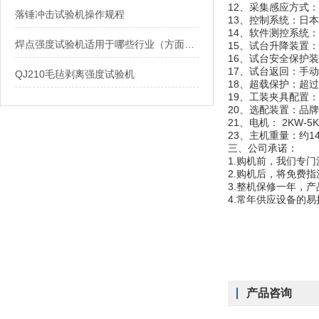
12、采集感应方式
落锤冲击试验机操作规程
13、控制系统：日
14、软件测控系统
焊点强度试验机适用于哪些行业（方面）？
15、试台升降装置
16、试台安全保护
17、试台返回：手
QJ210毛毡剥离强度试验机
18、超载保护：超过
19、工装夹具配置
20、选配装置：品
21、电机： 2KW-5
23、主机重量：约14
三、公司承诺：
1.购机前，我们专
2.购机后，将免费
3.整机保修一年，
4.常年供应设备的
产品咨询