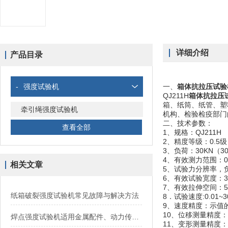
详细介绍
产品目录
-
强度试验机
一、
箱体抗拉压试验
QJ211H
箱体抗拉压
箱、纸筒、纸管、塑
牵引绳强度试验机
机构、检验检疫部门
二、技术参数：
查看全部
1、规格：QJ211H
2、精度等级：0.5级
3、负荷：30KN（
4、有效测力范围：0.02
相关文章
5、试验力分辨率，
6、有效试验宽度：3
7、有效拉伸空间：500
纸箱破裂强度试验机常见故障与解决方法
8．试验速度:0.01~3
9、速度精度：示值的
10、位移测量精度：
焊点强度试验机适用金属配件、动力传动配件等材料
11、变形测量精度：