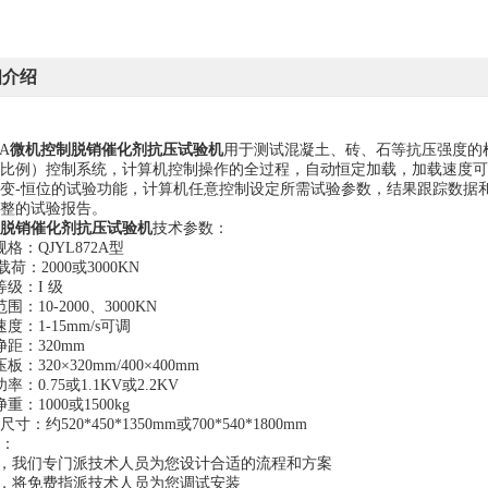
细介绍
2A
微机控制脱销催化剂抗压试验机
用于测试混凝土、砖、石等抗压强度的
比例）控制系统，计算机控制操作的全过程，自动恒定加载，加载速度可
变-恒位的试验功能，计算机任意控制设定所需试验参数，结果跟踪数据
整的试验报告。
脱销催化剂抗压试验机
技术参数：
格：QJYL872A型
载荷：2000或3000KN
等级：I 级
围：10-2000、3000KN
度：1-15mm/s可调
距：320mm
：320×320mm/400×400mm
率：0.75或1.1KV或2.2KV
重：1000或1500kg
寸：约520*450*1350mm或700*540*1800mm
：
前，我们专门派技术人员为您设计合适的流程和方案
后，将免费指派技术人员为您调试安装