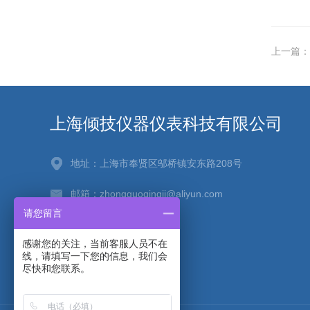
上一篇：
上海倾技仪器仪表科技有限公司
地址：上海市奉贤区邬桥镇安东路208号
邮箱：zhongguoqingji@aliyun.com
请您留言
传真：021-67256880
感谢您的关注，当前客服人员不在
线，请填写一下您的信息，我们会
尽快和您联系。