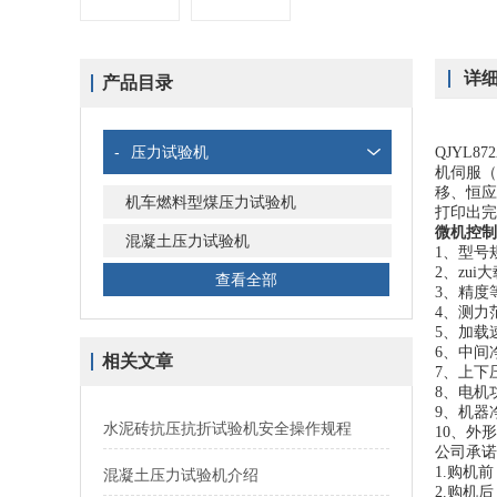
详
产品目录
-
压力试验机
QJYL87
机伺服（
移、恒应
机车燃料型煤压力试验机
打印出完
微机控制
混凝土压力试验机
1、型号规
2、zui大
查看全部
3、精度
4、测力范
5、加载速
6、中间净
相关文章
7、上下压板
8、电机功
9、机器净
水泥砖抗压抗折试验机安全操作规程
10、外形尺
公司承诺
1.购机
混凝土压力试验机介绍
2.购机