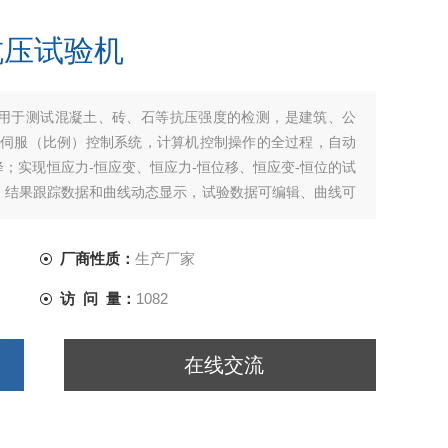
抗压试验机
用于测试混凝土、砖、石等抗压强度的检测，是建筑、公
机伺服（比例）控制系统，计算机控制操作的全过程，自动
；实现恒应力-恒应变、恒应力-恒位移、恒应变-恒位的试
，结果跟踪数据和曲线动态显示，试验数据可编辑、曲线可
厂商性质：
生产厂家
访 问 量：
1082
在线交流