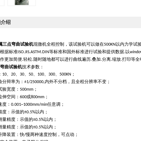
细介绍
属三点弯曲试验机
现微机全程控制，该试验机可以做在
以内力学试
5
00KN
根据标准
等标准和国外标准进行试验和提供数据
以
ISO.JIS.ASTM.DIN
.
windo
作更加简便
轻松
随时随地都可以进行曲线遍历
叠加
分离
缩放
打印等全
.
.
.
.
.
.
弯曲试验机
技术参数：
：
、
、
、
、
、
、
；
10
20
30
50
100
300
500
KN
验分辩率为：
内外不分档，且全程分辨率不变；
±1/250000,
试验宽度：
；
500mm
拉伸空间：
或
；
600
800mm
速度：
任意调；
0.001~1000mm/min
精度：示值的
以内；
±0.5%
测量精度：示值的
以内；
±0.5%
测量精度：示值的
以内；
±0.5%
升降装置：快
慢两种速度控制，可点动；
/