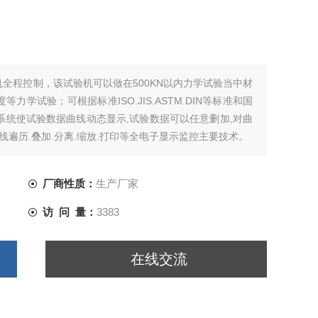
机全程控制，该试验机可以做在500KN以内力学试验当中材
学试验；可根据标准ISO.JIS.ASTM.DIN等标准和国
操作系统使试验数据曲线动态显示,试验数据可以任意删加,对曲
线遍历.叠加.分离.缩放.打印等全电子显示监控主要技术。
厂商性质：
生产厂家
访 问 量：
3383
在线交流