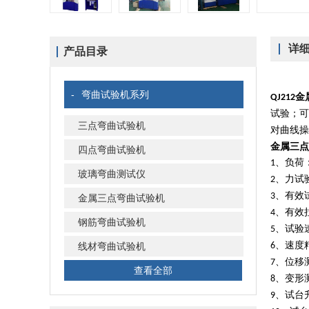
详
产品目录
-
弯曲试验机系列
金
QJ212
试验；可
三点弯曲试验机
对曲线操
金属三点
四点弯曲试验机
、负荷
1
玻璃弯曲测试仪
、力试
2
、有效
3
金属三点弯曲试验机
、有效
4
钢筋弯曲试验机
、试验
5
、速度
线材弯曲试验机
6
、位移
7
查看全部
、变形
8
、试台
9