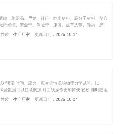
薄膜、纺织品、尼龙、纤维、纳米材料、高分子材料、复合
光纤光缆、安全带、保险带、服装、皮革皮带、鞋类、胶
不锈钢(及其它高硬度钢)、铸件、钢板、钢带、有色金属、
商性质：
生产厂家
更新日期：
2025-10-14
金属材料的拉伸、压缩、弯曲、剥离、撕裂、刺破、剪切、
试样受到时间、应力、应变等情况的物理力学试验。以
示,试验数据可以任意删加,对曲线操作更加简便.轻松.随时随地
打印等全电子显示监控。可根据客户要求，配置合适夹具
商性质：
生产厂家
更新日期：
2025-10-14
力、拉伸、压缩、弯曲、抗弯、撕裂、剪切、刺破、低调疲