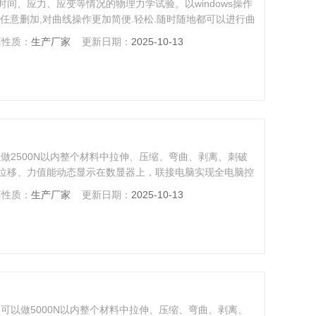
间、应力、应变等情况的物理力学试验。以windows操作
任意删加,对曲线操作更加简便.轻松.随时随地都可以进行曲
显示监控。可根据客户要求，配置合适夹具（特殊夹具可根
商性质：
生产厂家
更新日期：
2025-10-13
、弯曲、抗弯、撕裂、剪切、刺破、低调疲劳等多项力学试
做2500N以内整个材料中拉伸、压缩、弯曲、剥离、刺破
位移、力值能动态显示在数显器上，联接电脑实现全电脑控
商性质：
生产厂家
更新日期：
2025-10-13
可以做5000N以内整个材料中拉伸、压缩、弯曲、剥离、