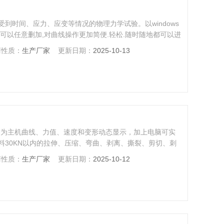
到时间、应力、应变等情况的物理力学试验。以windows
可以任意删加,对曲线操作更加简便.轻松.随时随地都可以进
电子显示监控。可根据客户要求，配置合适夹具（特殊夹具
商性质：
生产厂家
更新日期：
2025-10-13
压缩、弯曲、抗弯、撕裂、剪切、刺破、低调疲劳等多项力
-为主机曲线、力值、速度和变形动态显示，加上电脑可实
料30KN以内的拉伸、压缩、弯曲、剥离、撕裂、剪切、刺
商性质：
生产厂家
更新日期：
2025-10-12