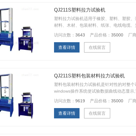
QJ211S塑料拉力试验机
塑料拉力试验机适用于橡胶、塑料、塑胶、
材料、木材、包装材料、纸张、电线电缆、
带、聚合物、医疗器械、弹簧钢、轴承钢、
访问次数：
3643
产品价格：
35000
厂
汽车零部件、合金材料及其它非金属材料和
低周疲劳等力学性能测试和分析研究。
查看详情
在线留言
QJ211S塑料包装材料拉力试验机
塑料包装材料拉力试验机是针对性的对整个
windows操作系统使试验数据曲线动态显
都可以进行曲线遍历、迭加、分离、缩放、
访问次数：
9619
产品价格：
35000
厂
（特殊夹具可根据客户订做）做伸长率、拉
劳等多项力学试验。
查看详情
在线留言