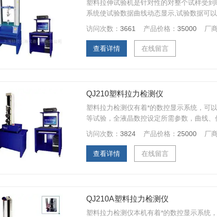
塑料拉伸试验机是针对性的对整个试样受到时
系统使试验数据曲线动态显示,试验数据可以
线遍历、迭加、分离、缩放、打印等全电子
访问次数：
3661
产品价格：
35000
厂
据客户订做）做伸长率、拉力、拉伸、压缩
验。
查看详情
在线留言
QJ210塑料拉力检测仪
塑料拉力检测仪有着*的数控显示系统，可以
等试验，全液晶数控设定所需参数，曲线、
制并打印标准试验报告；
访问次数：
3824
产品价格：
25000
厂
查看详情
在线留言
QJ210A塑料拉力检测仪
塑料拉力检测仪本机有着*的数控显示系统，