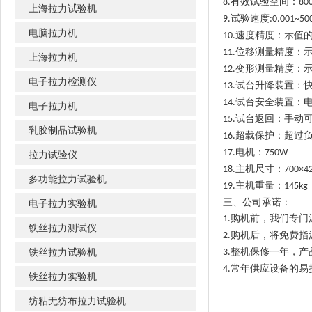
有效试验空间：
8.
80
上海拉力试验机
试验速度
9.
:0.001~5
电脑拉力机
速度精度：示值
10.
位移测量精度：
11.
上海拉力机
变形测量精度：
12.
电子拉力检测仪
试台升降装置：
13.
试台安全装置：
14.
电子拉力机
试台返回：手动
15.
乳胶制品试验机
超载保护：超过
16.
电机：
17.
750W
拉力试验仪
主机尺寸：
18.
700×4
多功能拉力试验机
主机重量：
19.
145kg
三、
公司承诺：
电子拉力实验机
购机前，我们专门
1.
铁丝拉力测试仪
购机后，将免费指
2.
铁丝拉力试验机
整机保修一年，产
3.
常年供应设备的易
4.
铁丝拉力实验机
纺粘无纺布拉力试验机