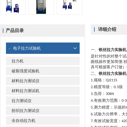
详细介绍
产品目录
-
电子拉力试验机
一、
铁丝拉力实验机
是针对性的对整个试
拉力机
曲线操作更加简便
.
具可根据客户订做）
破裂强度试验机
二、
铁丝拉力实验机
规格：
1.
QJ211S
材料拉力测试仪
精度等级：
级
2.
0.5
材料拉力测试机
负荷：
3.
30kN
拉力测试仪
有效测力范围：
4.
0-
测力精度：示值的
5.
纺织拉力测试仪
试验力分辨率，大
6.
全自动拉力机
有效试验宽度：
7.
42