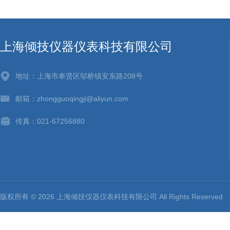
上海倾技仪器仪表科技有限公司
地址：上海市奉贤区邬桥镇安东路208号
邮箱：zhongguoqingji@aliyun.com
传真：021-67256880
版权所有 © 2026 上海倾技仪器仪表科技有限公司 All Rights Reserv