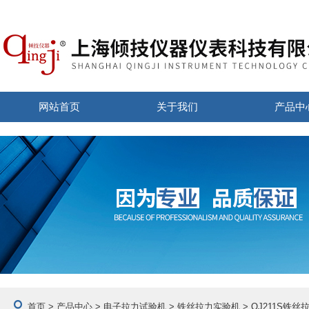
网站首页
关于我们
产品中
首页
>
产品中心
>
电子拉力试验机
>
铁丝拉力实验机
> QJ211S铁