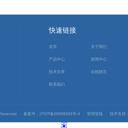
快速链接
首页
关于我们
产品中心
新闻中心
技术文章
在线留言
联系我们
 Reserved
备案号：沪ICP备09008293号-4
管理登陆
技术支持