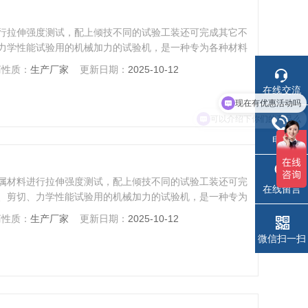
行拉伸强度测试，配上倾技不同的试验工装还可完成其它不
力学性能试验用的机械加力的试验机，是一种专为各种材料
备，亦是为物性试验、教学研究、质量控制等的检测设备。
商性质：
生产厂家
更新日期：
2025-10-12
现在有优惠活动吗
在线交流
可以介绍下你们的产品么
电话
属材料进行拉伸强度测试，配上倾技不同的试验工装还可完
在线留言
、剪切、力学性能试验用的机械加力的试验机，是一种专为
业检测设备，亦是为物性试验、教学研究、质量控制等的检
商性质：
生产厂家
更新日期：
2025-10-12
微信扫一扫