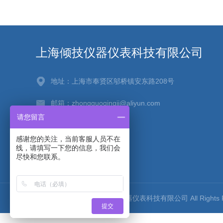
上海倾技仪器仪表科技有限公司
地址：上海市奉贤区邬桥镇安东路208号
邮箱：zhongguoqingji@aliyun.com
请您留言
传真：021-67256880
感谢您的关注，当前客服人员不在
线，请填写一下您的信息，我们会
尽快和您联系。
版权所有 © 2026 上海倾技仪器仪表科技有限公司 All Rights
提交