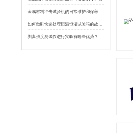
金属材料冲击试验机的日常维护和保养方法有哪些？
如何做到快速处理恒温恒湿试验箱的故障？
剥离强度测试仪进行实验有哪些优势？