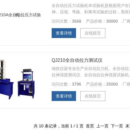
全自动拉压力试验机本试验机是根据用户在
伸、压缩、弯曲、剥离等试验的过程，系统
访问次数：
3568
产品价格：
30000
厂
查看详情
在线留言
QJ210全自动拉力测试仪
倾技仪器专业生产全自动拉力机、全自动拉
拉伸强度测试仪、全自动拉拉伸强度试验机
访问次数：
3796
产品价格：
25000
厂
查看详情
在线留言
共 10 条记录，当前 1 / 1 页 首页 上一页 下一页