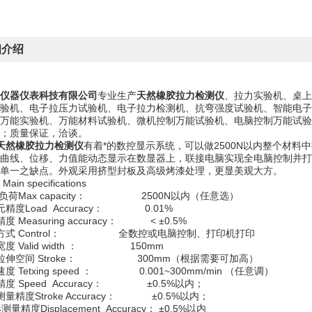
细介绍
仪器仪表科技有限公司
专业生产
天然橡胶拉力检测仪
、拉力实验机、桌上
验机、电子拉压力试验机、电子拉力检测机、抗弯强度试验机、智能电子
万能实验机、万能材料试验机、微机控制万能试验机、电脑控制万能试验
；质量保证，洽谈。
天然橡胶拉力检测仪
有着*的数控显示系统，可以做2500N以内整个材
曲线、位移、力值能动态显示在数显器上，联接电脑实现全电脑控制并打
单一之缺点。外观采用挤型封板及高级烤漆处理，更显美观大方。
Main specifications
i大负荷Max capacity： 2500N以内（任意选）
元精度Load Accuracy： 0.01%
度 Measuring accuracy： < ±0.5%
作方式 Control： 全数控或电脑控制、打印机打印
度 Valid width ： 150mm
拉伸空间 Stroke： 300mm（根据需要可加高）
度 Tetxing speed ： 0.001~300mm/min （任意调）
精度 Speed Accuracy： ±0.5%以内；
量精度Stroke Accuracy： ±0.5%以内；
量精度Displacement Accuracy： ±0.5%以内