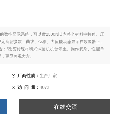
*的数控显示系统，可以做2500N以内整个材料中拉伸、压
设定所需参数，曲线、位移、力值能动态显示在数显器上，
告；*改变传统材料式试验机机台笨重、操作复杂、性能单
理，更显美观大方。
厂商性质：
生产厂家
访 问 量：
4072
在线交流