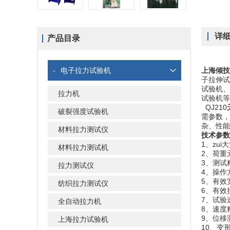
详
产品目录
-
电子拉力试验机
上海倾技
子拉伸试
试验机、
拉力机
试验机等
QJ210
破裂强度试验机
需参数，
杂、性能
材料拉力测试仪
技术参数
1、zu
材料拉力测试机
2、荷重
3、测试精
拉力测试仪
4、操
5、有效宽
纺织拉力测试仪
6、有效
7、试验速
全自动拉力机
8、速度
9、位移测
上海拉力试验机
10、变形测