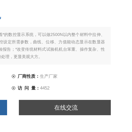
机
着*的数控显示系统，可以做2500N以内整个材料中拉伸、
控设定所需参数，曲线、位移、力值能动态显示在数显器
验报告；*改变传统材料式试验机机台笨重、操作复杂、性
漆处理，更显美观大方。
厂商性质：
生产厂家
访 问 量：
4452
在线交流