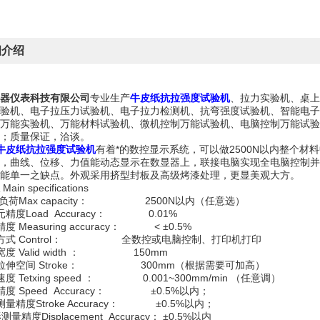
细介绍
器仪表科技有限公司
专业生产
牛皮纸抗拉强度试验机
、拉力实验机、桌上
验机、电子拉压力试验机、电子拉力检测机、抗弯强度试验机、智能电子
万能实验机、万能材料试验机、微机控制万能试验机、电脑控制万能试验
；质量保证，洽谈。
牛皮纸抗拉强度试验机
有着*的数控显示系统，可以做2500N以内整个
，曲线、位移、力值能动态显示在数显器上，联接电脑实现全电脑控制并
能单一之缺点。外观采用挤型封板及高级烤漆处理，更显美观大方。
Main specifications
i大负荷Max capacity： 2500N以内（任意选）
元精度Load Accuracy： 0.01%
度 Measuring accuracy： < ±0.5%
作方式 Control： 全数控或电脑控制、打印机打印
度 Valid width ： 150mm
拉伸空间 Stroke： 300mm（根据需要可加高）
度 Tetxing speed ： 0.001~300mm/min （任意调）
精度 Speed Accuracy： ±0.5%以内；
量精度Stroke Accuracy： ±0.5%以内；
量精度Displacement Accuracy： ±0.5%以内