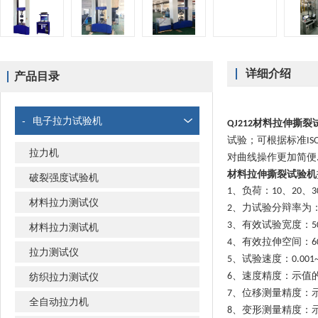
详细介绍
产品目录
-
电子拉力试验机
材料拉伸撕裂
QJ212
试验；可根据标准
IS
拉力机
对曲线操作更加简便
材料拉伸撕裂试验机
破裂强度试验机
、负荷：
、
、
1
10
20
3
材料拉力测试仪
、力试验分辩率为
2
、有效试验宽度：
3
5
材料拉力测试机
、有效拉伸空间：
4
6
拉力测试仪
、试验速度：
5
0.001
、速度精度：示值
纺织拉力测试仪
6
、位移测量精度：
7
全自动拉力机
、变形测量精度：
8