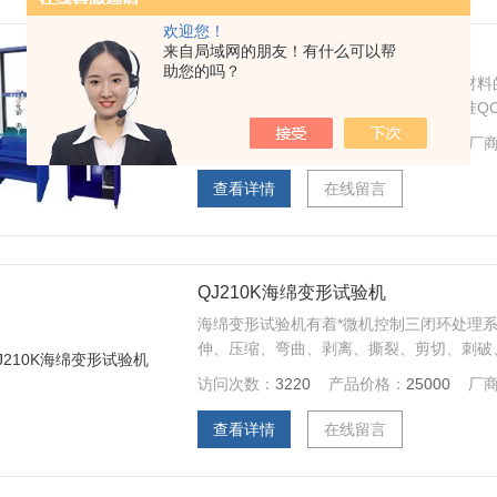
欢迎您！
来自局域网的朋友！有什么可以帮
QJ210K海绵疲劳压陷测试仪
助您的吗？
海绵疲劳压陷测试仪主要用于泡沫聚合材料
态疲劳特性。可以满足我国汽车工业标准QC
本汽车工业标准JASOB408-84等国外
访问次数：
3581
产品价格：
35000
厂
机操作简单，容易维护。可靠性高。
查看详情
在线留言
QJ210K海绵变形试验机
海绵变形试验机有着*微机控制三闭环处理系
伸、压缩、弯曲、剥离、撕裂、剪切、刺破、压
泡沫聚合物材料拉伸强度和断裂伸长率的测定、G
访问次数：
3220
产品价格：
25000
厂
法）、GB20467-2006-T 软质泡沫
查看详情
在线留言