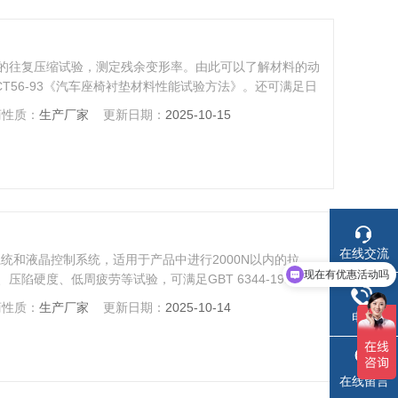
的往复压缩试验，测定残余变形率。由此可以了解材料的动
T56-93《汽车座椅衬垫材料性能试验方法》。还可满足日
标准的要求。测试次数及显示力值及冲击频率可以自由设置，整
商性质：
生产厂家
更新日期：
2025-10-15
在线交流
现在有优惠活动吗
统和液晶控制系统，适用于产品中进行2000N以内的拉
陷硬度、低周疲劳等试验，可满足GBT 6344-1996软质
可以介绍下你们的产品么
BT 10807-2006 软质泡沫聚合材料硬度的测定（压陷
商性质：
生产厂家
更新日期：
2025-10-14
电话
聚合材料模压和挤出海绵胶制品成品的压缩性能试验等。
在线留言