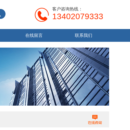
客户咨询热线：
13402079333
在线留言
联系我们