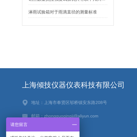
淋雨试验箱对于雨滴直径的测量标准
上海倾技仪器仪表科技有限公司
地址：上海市奉贤区邬桥镇安东路208号
邮箱：zhongguoqingji@aliyun.com
请您留言
传真：021-67256880