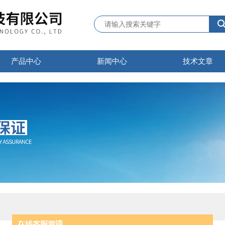
产品中心
新闻中心
技术文章