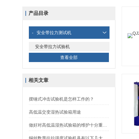
产品目录
-
安全带拉力测试机
安全带拉力试验机
查看全部
相关文章
摆锤式冲击试验机是怎样工作的？
高低温交变湿热试验箱用途
做好对高低温湿热试验箱的维护十分重要！
铜丝数显抗拉强度试验机具有以下几大功能