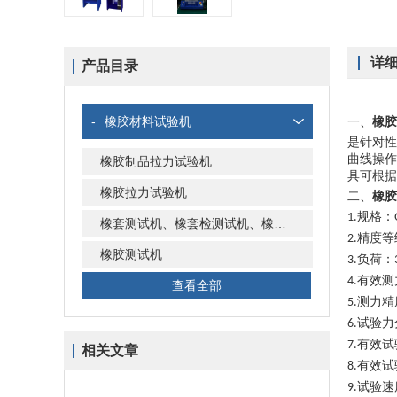
详
产品目录
-
橡胶材料试验机
一、
橡胶
是针对性
曲线操作
橡胶制品拉力试验机
具可根
橡胶拉力试验机
二、
橡胶
规格：
1.
橡套测试机、橡套检测试机、橡套试验机
精度等
2.
橡胶测试机
负荷：
3.
有效测
4.
查看全部
测力精
5.
试验力
6.
有效试
7.
相关文章
有效试
8.
试验速
9.