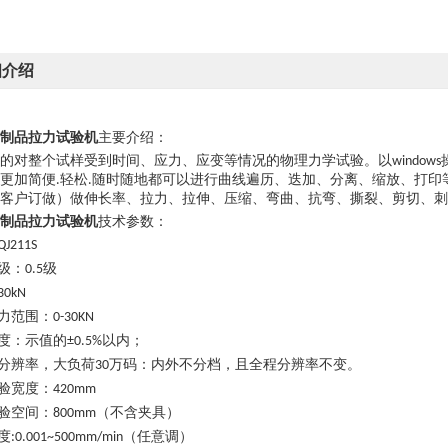
细介绍
制品拉力试验机
主要介绍：
的对整个试样受到时间、应力、应变等情况的物理力学试验。以
windows
更加简便
轻松
随时随地都可以进行曲线遍历、迭加、分离、缩放、打印
.
.
据客户订做）做伸长率、拉力、拉伸、压缩、弯曲、抗弯、撕裂、剪切、刺
制品拉力试验机
技术参数：
QJ211S
级：
级
0.5
30kN
力范围：
0-30KN
度：示值的
以内；
±0.5%
分辨率，大负荷
万码：内外不分档，且全程分辨率不变。
30
验宽度：
420mm
验空间：
（不含夹具）
800mm
度
（任意调）
:0.001~500mm/min