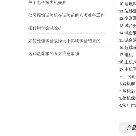
关于电子拉力机夹具
速度
10.
位移
11.
盐雾腐蚀试验机在试验前的八项准备工作
变形
12.
试台
13.
扭转用什么试验机
试台
14.
试台
如何处理试验故障而不影响试验结果的可靠性、真实性
15.
超载
16.
选购盐雾箱的五大注意事项
电机
17.
主机
18.
主机
19.
三、
公司
购机前
1.
购机后
2.
整机保
3.
常年供
4.
产