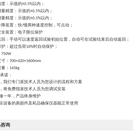
精度：示值的
以内；
±0.5%
测量精度：示值的
以内；
±0.5%
测量精度：示值的
以内；
±0.5%
升降装置：快
慢两种速度控制，可点动；
/
安全装置：电子限位保护
返回：手动可以速度返回试验初始位置，自动可在试验结束后自动返回；
保护：超过负荷
时自动保护；
10%
：
750W
尺寸：
700×420×1600mm
重量：
145kg
承诺：
，我们专门派技术人员为您设计的流程和方案
，将免费指派技术人员为您调试安装
修一年，产品终身维护
应设备的易损件及耗品确保仪器能正常使用
品咨询