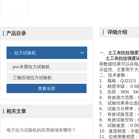
详细介绍
产品目录
-
拉力试验机
一、
土工布抗拉强度
土工布抗拉强度
和数据结果可以在电
pvc木塑拉力试验机
示监控。主要用于大
二、技术参数：
三轴压缩拉力试验机
1、 规格：QJ211S
2、 精度等级： 0.5
查看全部
3、 负荷：3KN、5K
4、 有效测力范围：0.2
5、 试验结果单位选择
6、 试验力分辨率
相关文章
7、 有效试验宽度：4
8、 有效试验空间：8
9、 试验速度:：0.0
电子拉力试验机的应用领域有哪些？
10、速度精度：示值
11、位移测量精度：