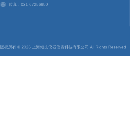
传真：021-67256880
版权所有 © 2026 上海倾技仪器仪表科技有限公司 All Rights Reserv