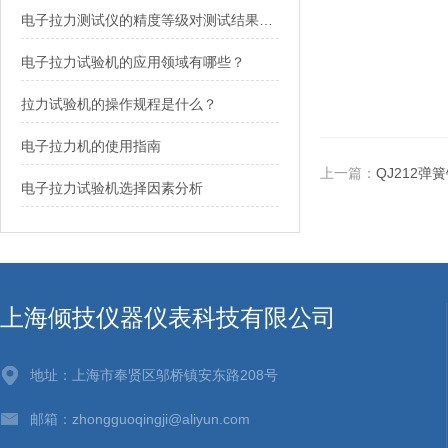
电子拉力测试仪的精度等级对测试结果有哪些影响？
电子拉力试验机的应用领域有哪些？
拉力试验机的操作规程是什么？
电子拉力机的使用指南
上一篇：
QJ212弹
电子拉力试验机选择因素分析
上海倾技仪器仪表科技有限公司
地址：上海市奉贤区邬桥镇安东路208号
邮箱：zhongguoqingji@aliyun.com