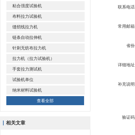
粘合强度试验机
联系电话
布料拉力试验机
常用邮箱
缝纫线拉力机
链条自动拉伸机
省份
针刺无纺布拉力机
拉力机（拉力试验机）
详细地址
手套拉力测试机
试验机单位
补充说明
纳米材料试验机
查看全部
验证码
相关文章