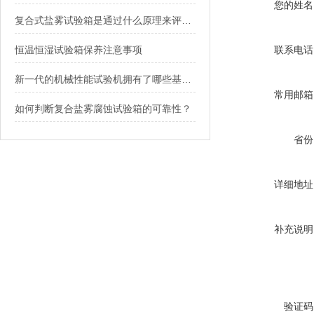
您的姓名
复合式盐雾试验箱是通过什么原理来评估样品性能的？
恒温恒湿试验箱保养注意事项
联系电话
新一代的机械性能试验机拥有了哪些基本特点呢？
常用邮箱
如何判断复合盐雾腐蚀试验箱的可靠性？
省份
详细地址
补充说明
验证码