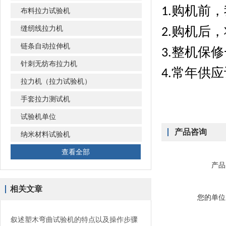
购机前，
1.
布料拉力试验机
缝纫线拉力机
购机后，
2.
链条自动拉伸机
整机保修
3.
针刺无纺布拉力机
常年供应
4.
拉力机（拉力试验机）
手套拉力测试机
试验机单位
产品咨询
纳米材料试验机
查看全部
产品
相关文章
您的单位
叙述塑木弯曲试验机的特点以及操作步骤