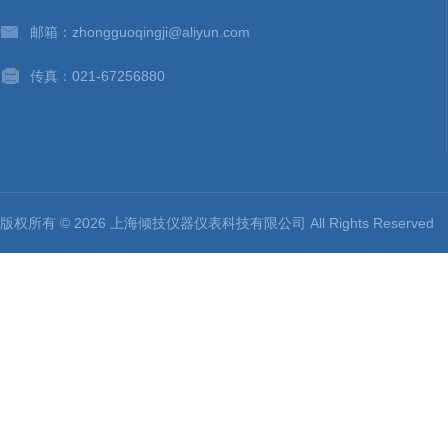
-
薄膜拉力机
邮箱：zhongguoqingji@aliyun.com
-
铸件万能材料试验机
传真：021-67256880
-
高分子材料试验机
-
弯曲试验机系列
-
冲击材料试验机
版权所有 © 2026 上海倾技仪器仪表科技有限公司 All Rights Reserv
-
线材材料试验设备
-
薄膜拉力试验机
-
液压材料试验机
-
服装用拉力试验机
-
微机控制扭转试验机