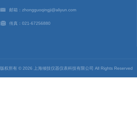
-
薄膜拉力机
邮箱：zhongguoqingji@aliyun.com
-
铸件万能材料试验机
传真：021-67256880
-
高分子材料试验机
-
弯曲试验机系列
-
冲击材料试验机
版权所有 © 2026 上海倾技仪器仪表科技有限公司 All Rights Reserv
-
线材材料试验设备
-
薄膜拉力试验机
-
液压材料试验机
-
服装用拉力试验机
-
微机控制扭转试验机